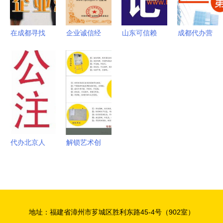
式解决方案
在成都寻找
企业诚信经
山东可信赖
成都代办营
代理建筑公
营示范单位
的代理记账
业执照的风
司注册代办
证书代办服
机构 品质
险与软件开
服务 专业
务及软件开
与价格并重
发行业的考
选择与注意
发全方位解
的择址指南
量
事项
决方案
代办北京人
解锁艺术创
力资源服务
作新境界
许可证全攻
全国代理销
略 价格、
售新型艺术
商务服务与
家定制画板
地址：福建省漳州市芗城区胜利东路45-4号（902室）
软件开发指
指南