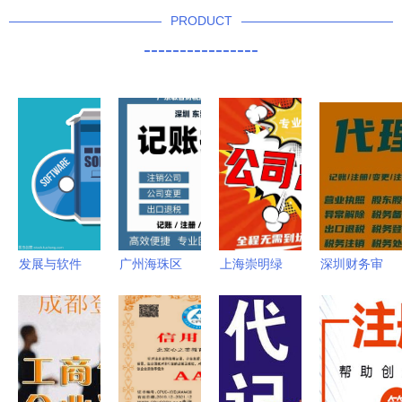
PRODUCT
----------------
发展与软件
广州海珠区
上海崇明绿
深圳财务审
设计 代理
企业服务全
华注册公司
计代办服务
与代办理念
景指南 代
全攻略 材
为企业合规
的融合
理记账、工
料清单与手
护航的专业
商代理与软
续流程详解
选择
件开发一站