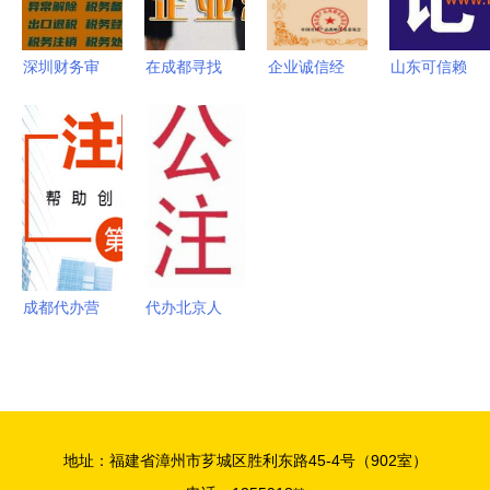
式解决方案
深圳财务审
在成都寻找
企业诚信经
山东可信赖
计代办服务
代理建筑公
营示范单位
的代理记账
为企业合规
司注册代办
证书代办服
机构 品质
护航的专业
服务 专业
务及软件开
与价格并重
选择
选择与注意
发全方位解
的择址指南
事项
决方案
成都代办营
代办北京人
业执照的风
力资源服务
险与软件开
许可证全攻
发行业的考
略 价格、
量
商务服务与
地址：福建省漳州市芗城区胜利东路45-4号（902室）
软件开发指