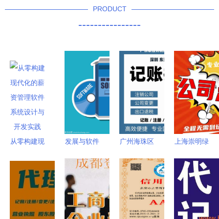
PRODUCT
----------------
从零构建现
发展与软件
广州海珠区
上海崇明绿
代化的薪资
设计 代理
企业服务全
华注册公司
管理软件
与代办理念
景指南 代
全攻略 材
系统设计与
的融合
理记账、工
料清单与手
开发实践
商代理与软
续流程详解
件开发一站