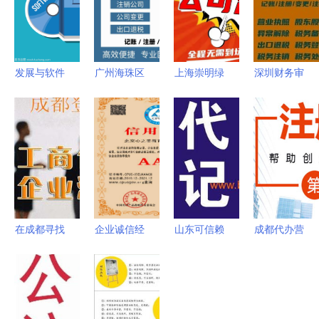
发展与软件
广州海珠区
上海崇明绿
深圳财务审
设计 代理
企业服务全
华注册公司
计代办服务
与代办理念
景指南 代
全攻略 材
为企业合规
的融合
理记账、工
料清单与手
护航的专业
商代理与软
续流程详解
选择
件开发一站
式解决方案
在成都寻找
企业诚信经
山东可信赖
成都代办营
代理建筑公
营示范单位
的代理记账
业执照的风
司注册代办
证书代办服
机构 品质
险与软件开
服务 专业
务及软件开
与价格并重
发行业的考
选择与注意
发全方位解
的择址指南
量