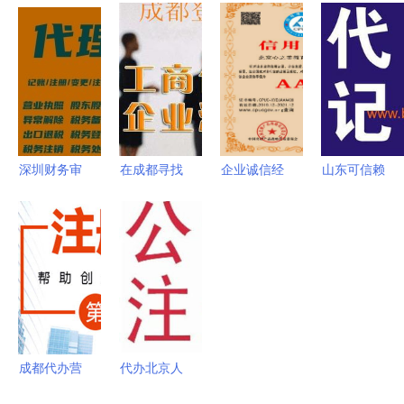
管理软件
与代办理念
景指南 代
全攻略 材
系统设计与
的融合
理记账、工
料清单与手
开发实践
商代理与软
续流程详解
件开发一站
式解决方案
深圳财务审
在成都寻找
企业诚信经
山东可信赖
计代办服务
代理建筑公
营示范单位
的代理记账
为企业合规
司注册代办
证书代办服
机构 品质
护航的专业
服务 专业
务及软件开
与价格并重
选择
选择与注意
发全方位解
的择址指南
事项
决方案
成都代办营
代办北京人
业执照的风
力资源服务